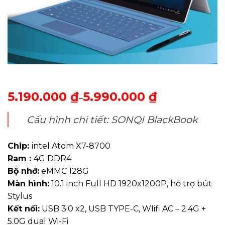
5.190.000
₫
5.990.000
₫
–
Cấu hình chi tiết: SONQI BlackBook
Chip:
intel Atom X7-8700
Ram :
4G DDR4
Bộ nhớ:
eMMC 128G
Màn hình:
10.1 inch Full HD 1920x1200P, hỗ trợ bút
Stylus
Kết nối:
USB 3.0 x2, USB TYPE-C, WIifi AC – 2.4G +
5.0G dual Wi-Fi