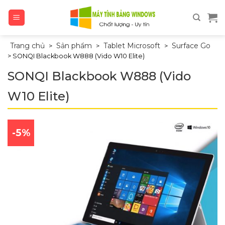
Skip
to
content
Trang chủ
Sản phẩm
Tablet Microsoft
Surface Go
>
>
>
>
SONQI Blackbook W888 (Vido W10 Elite)
SONQI Blackbook W888 (Vido
W10 Elite)
-5%