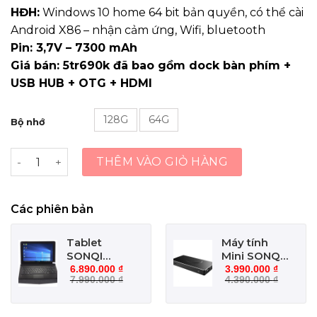
HĐH:
Windows 10 home 64 bit bản quyền, có thể cài
Android X86 – nhận cảm ứng, Wifi, bluetooth
Pin:
3,7V – 7300 mAh
Giá bán: 5tr690k đã bao gồm dock bàn phím +
USB HUB + OTG + HDMI
128G
64G
Bộ nhớ
SONQI Blackbook W888 (Vido W10 Elite) số lượng
THÊM VÀO GIỎ HÀNG
Các phiên bản
Tablet
Máy tính
SONQI
Mini SONQI
WN1161
W818
6.890.000
₫
3.990.000
₫
7.990.000
₫
4.390.000
₫