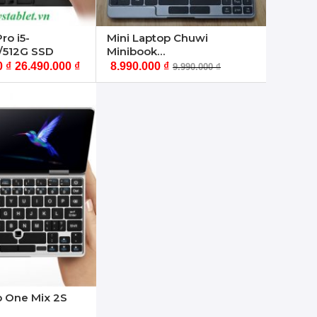
ro i5-
Mini Laptop Chuwi
/512G SSD
Minibook
J4125/12G/128G/8 inch Full
0
₫
26.490.000
₫
8.990.000
₫
9.990.000
₫
HD
p One Mix 2S