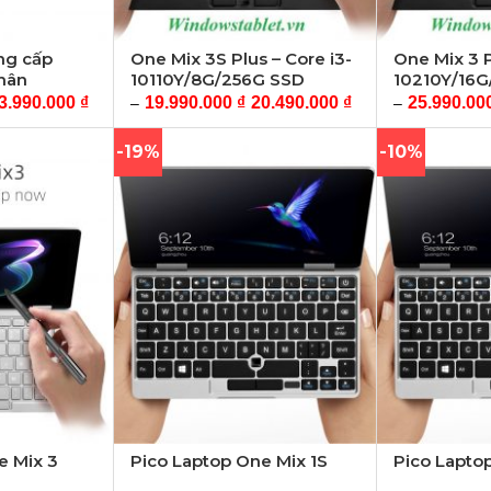
ng cấp
One Mix 3S Plus – Core i3-
One Mix 3 P
hân
10110Y/8G/256G SSD
10210Y/16G
3.990.000
₫
19.990.000
₫
20.490.000
₫
25.990.00
–
–
-19%
-10%
e Mix 3
Pico Laptop One Mix 1S
Pico Lapto