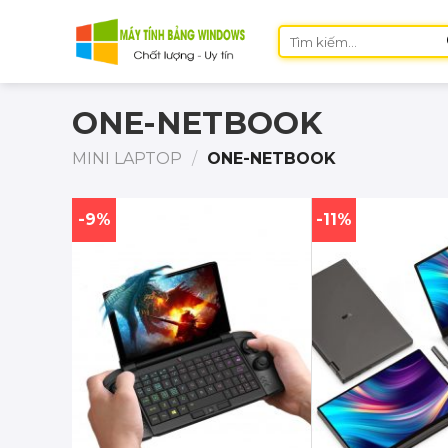
Skip
Tìm
to
kiếm:
content
ONE-NETBOOK
MINI LAPTOP
/
ONE-NETBOOK
-9%
-11%