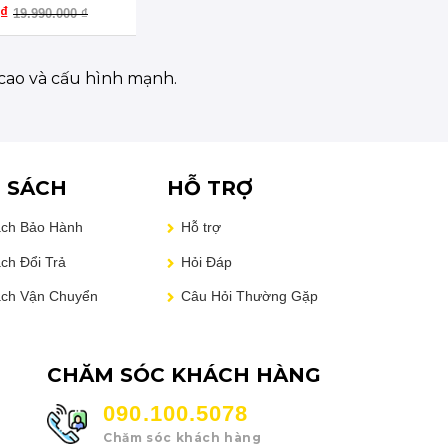
₫
19.990.000
₫
 cao và cấu hình mạnh.
 SÁCH
HỖ TRỢ
ách Bảo Hành
Hỗ trợ
ch Đổi Trả
Hỏi Đáp
ách Vận Chuyển
Câu Hỏi Thường Gặp
CHĂM SÓC KHÁCH HÀNG
090.100.5078
Chăm sóc khách hàng