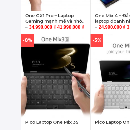
One GX1 Pro – Laptop
One Mix 4 – Đẳ
Gaming mạnh mẽ và nhỏ
laptop doanh n
nhất thế giới
34.990.000
₫
41.990.000
₫
24.990.000
₫
3
–
–
-8%
-5%
Pico Laptop One Mix 3S
Pico Laptop On