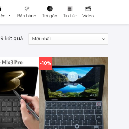
iện
Bảo hành
Trả góp
Tin tức
Video
ả 9 kết quả
-10%