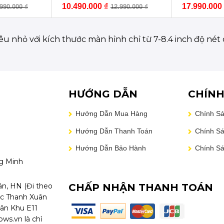
10.490.000
₫
17.990.000
.990.000
₫
12.990.000
₫
êu nhỏ với kích thước màn hỉnh chỉ từ 7-8.4 inch độ nét
HƯỚNG DẪN
CHÍNH
Hướng Dẫn Mua Hàng
Chính S
Hướng Dẫn Thanh Toán
Chính Sá
Hướng Dẫn Bảo Hành
Chính S
g Minh
CHẤP NHẬN THANH TOÁN
ân, HN (Đi theo
ọc Thanh Xuân
sân Khu E11
ws.vn là chỉ