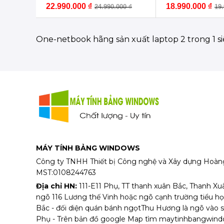
22.990.000
₫
18.990.000
₫
24.990.000
₫
19
One-netbook hãng sản xuất laptop 2 trong 1 si
MÁY TÍNH BẢNG WINDOWS
Công ty TNHH Thiết bị Công nghệ và Xây dựng Hoàn
MST:0108244763
Địa chỉ HN:
111-E11 Phụ, TT thanh xuân Bắc, Thanh Xu
ngõ 116 Lương thế Vinh hoặc ngõ cạnh trường tiểu h
Bắc - đối diện quán bánh ngọtThu Hương là ngõ vào 
Phụ - Trên bản đồ google Map tìm maytinhbangwindo