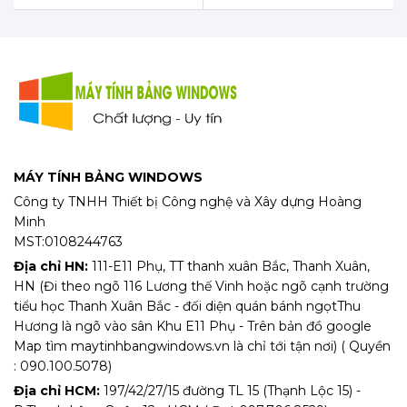
MÁY TÍNH BẢNG WINDOWS
Công ty TNHH Thiết bị Công nghệ và Xây dựng Hoàng
Minh
MST:0108244763
Địa chỉ HN:
111-E11 Phụ, TT thanh xuân Bắc, Thanh Xuân,
HN (Đi theo ngõ 116 Lương thế Vinh hoặc ngõ cạnh trường
tiểu học Thanh Xuân Bắc - đối diện quán bánh ngọtThu
Hương là ngõ vào sân Khu E11 Phụ - Trên bản đồ google
Map tìm maytinhbangwindows.vn là chỉ tới tận nơi) ( Quyền
: 090.100.5078)
Địa chỉ HCM:
197/42/27/15 đường TL 15 (Thạnh Lộc 15) -