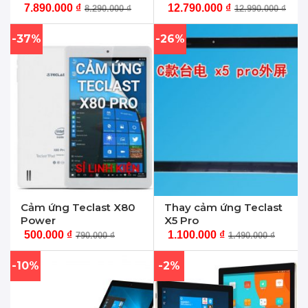
7.890.000
₫
12.790.000
₫
8.290.000
₫
12.990.000
₫
-37%
-26%
Cảm ứng Teclast X80
Thay cảm ứng Teclast
Power
X5 Pro
500.000
₫
1.100.000
₫
790.000
₫
1.490.000
₫
-10%
-2%