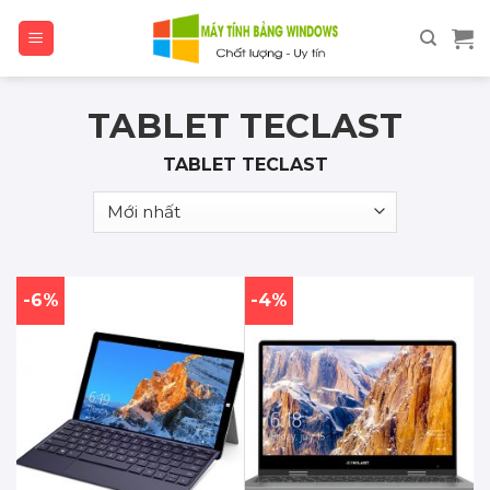
Skip
to
content
TABLET TECLAST
TABLET TECLAST
-6%
-4%