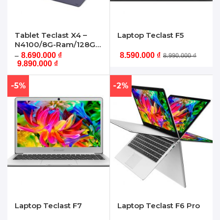
Tablet Teclast X4 –
Laptop Teclast F5
N4100/8G-Ram/128G
SSD
8.690.000
₫
8.590.000
₫
–
8.990.000
₫
9.890.000
₫
-5%
-2%
Laptop Teclast F7
Laptop Teclast F6 Pro