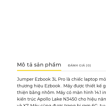
Mô tả sản phẩm
ĐÁNH GIÁ (0)
Jumper Ezbook 3L Pro là chiếc laptop m
thương hiệu Ezbook . Máy được thiết kế 
thiện bằng nhôm. Máy có màn hình 14.1 inc
kiến trúc Apollo Lake N3450 cho hiệu năng
và X7. Máy cũng được trang bị ram 6G, tu