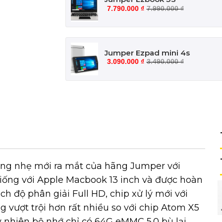
7.790.000
₫
7.990.000
₫
Jumper Ezpad mini 4s
3.090.000
₫
3.490.000
₫
ỏng nhẹ mới ra mắt của hãng Jumper với
giống với Apple Macbook 13 inch và được hoàn
h độ phân giải Full HD, chip xử lý mới với
 vượt trội hơn rất nhiều so với chip Atom X5
y nhiên bộ nhớ chỉ có 64G eMMC 5.0 bù lại