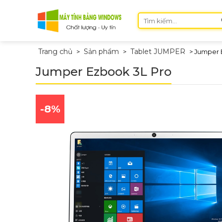
Skip
Tìm
to
kiếm:
content
Trang chủ
Sản phẩm
Tablet JUMPER
>
>
>
Jumper 
Jumper Ezbook 3L Pro
-8%