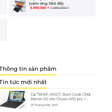
(cảm ứng 360 độ)
6.990.000
₫
7.990.000
₫
Thông tin sản phẩm
Tin tức mới nhất
Cài TWRP, ROOT, Rom Cook CM&
Remix OS cho Chuwi Hi10 pro +
plus, Hibook pro, Hi12
25 Tháng Một, 2017