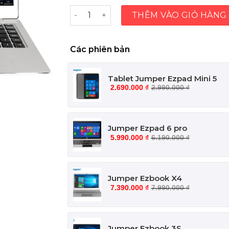
Jumper Ezbook 3L Pro số lượng
THÊM VÀO GIỎ HÀNG
Các phiên bản
Tablet Jumper Ezpad Mini 5
2.690.000
₫
2.990.000
₫
Jumper Ezpad 6 pro
5.990.000
₫
6.190.000
₫
Jumper Ezbook X4
7.390.000
₫
7.990.000
₫
Jumper Ezbook 3S