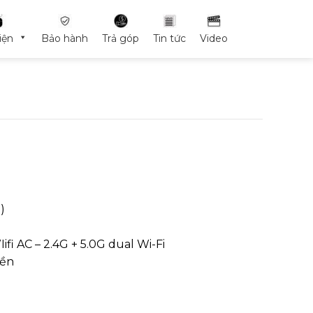
iện
Bảo hành
Trả góp
Tin tức
Video
)
fi AC – 2.4G + 5.0G dual Wi-Fi
yền