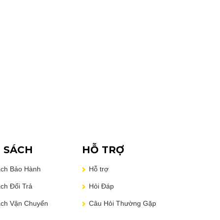
Jumper Ezpad 7S
4.490.000
₫
4.990.000
₫
–
 SÁCH
HỖ TRỢ
ách Bảo Hành
Hỗ trợ
ch Đổi Trả
Hỏi Đáp
ách Vận Chuyển
Câu Hỏi Thường Gặp