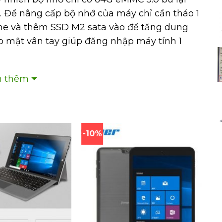
. Để nâng cấp bộ nhớ của máy chỉ cần tháo 1
che và thêm SSD M2 sata vào để tăng dung
ảo mật vân tay giúp đăng nhập máy tính 1
 thêm
-10%
 AC – 2.4G + 5.0G dual Wi-Fi
n