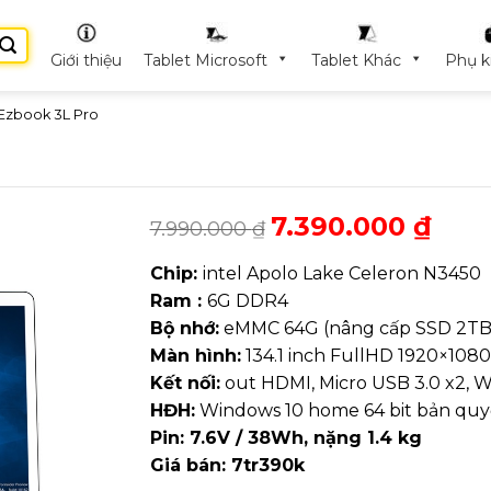
Giới thiệu
Tablet Microsoft
Tablet Khác
Phụ k
Ezbook 3L Pro
7.390.000
₫
7.990.000
₫
Chip:
intel Apolo Lake Celeron N3450
Ram :
6G DDR4
Bộ nhớ:
eMMC 64G (nâng cấp SSD 2TB
Màn hình:
134.1 inch FullHD 1920×1080
Kết nối:
out HDMI, Micro USB 3.0 x2, WIi
HĐH:
Windows 10 home 64 bit bản qu
Pin:
7.6V / 38Wh, nặng 1.4 kg
Giá bán: 7tr390k