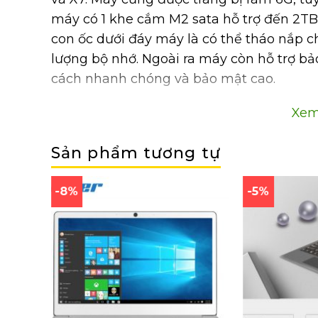
máy có 1 khe cắm M2 sata hỗ trợ đến 2TB
con ốc dưới đáy máy là có thể tháo nắp 
lượng bộ nhớ. Ngoài ra máy còn hỗ trợ b
cách nhanh chóng và bảo mật cao.
Xem
Cấu hình chi tiết:
Sản phẩm tương tự
Chip:
intel Apolo Lake Celeron N3450
Ram :
6G DDR4
Bộ nhớ:
eMMC 64G (nâng cấp SSD 2TB)
-8%
-5%
Màn hình:
14.1 inch FullHD 1920×1080
Kết nối:
out HDMI, Micro USB 3.0 x2, WIifi
HĐH:
Windows 10 home 64 bit bản quyề
Pin:
7.6V / 38Wh, nặng 1.4 kg
Giá bán: 7tr590k