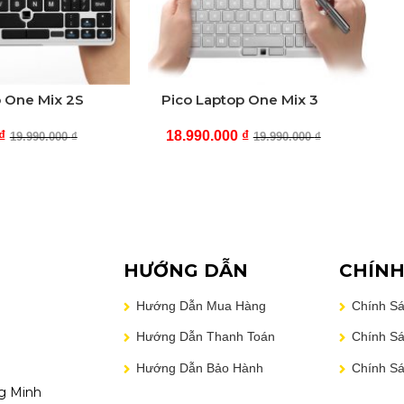
p One Mix 2S
Pico Laptop One Mix 3
₫
18.990.000
₫
19.990.000
₫
19.990.000
₫
HƯỚNG DẪN
CHÍNH
Hướng Dẫn Mua Hàng
Chính S
Hướng Dẫn Thanh Toán
Chính Sá
Hướng Dẫn Bảo Hành
Chính S
g Minh