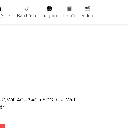
iện
Bảo hành
Trả góp
Tin tức
Video
, Wifi AC – 2.4G + 5.0G dual Wi-Fi
yền
6G SSD số lượng