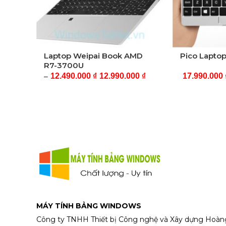
S
Laptop Weipai Book AMD
Pico Lapto
R7-3700U
12.490.000
₫
12.990.000
₫
17.990.000
–
MÁY TÍNH BẢNG WINDOWS
Công ty TNHH Thiết bị Công nghệ và Xây dựng Hoàn