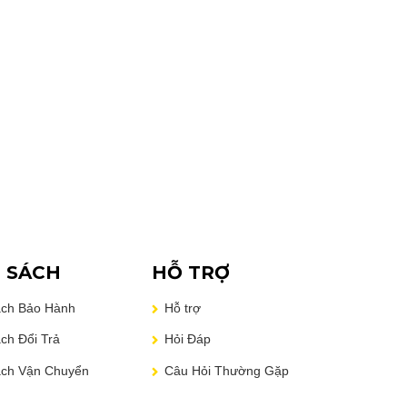
Laptop Onda Xiaoma 31
7.190.000
₫
7.990.000
₫
 SÁCH
HỖ TRỢ
ách Bảo Hành
Hỗ trợ
ch Đổi Trả
Hỏi Đáp
ách Vận Chuyển
Câu Hỏi Thường Gặp