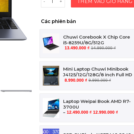
THÊM VÀO GIỎ HÀNG
Các phiên bản
Chuwi Corebook X Chip Core
i5-8259U/8G/512G
13.490.000
₫
14.990.000
₫
Mini Laptop Chuwi Minibook
J4125/12G/128G/8 inch Full HD
8.990.000
₫
9.990.000
₫
Laptop Weipai Book AMD R7-
3700U
12.490.000
₫
12.990.000
₫
–