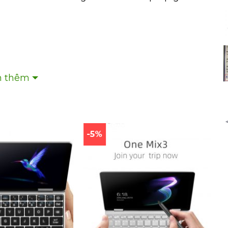
 thêm
ifi AC – 2.4G + 5.0G dual Wi-Fi
n
-5%
-