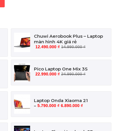
Chuwi Aerobook Plus – Laptop
màn hình 4K giá rẻ
12.490.000
₫
14.990.000
₫
Pico Laptop One Mix 3S
22.990.000
₫
24.990.000
₫
Laptop Onda Xiaoma 21
5.790.000
₫
6.890.000
₫
–