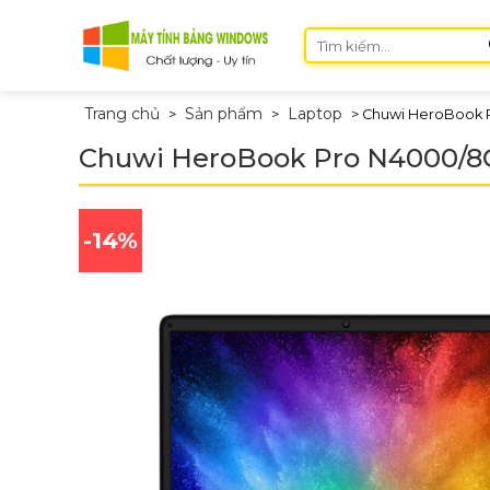
Skip
Tìm
to
kiếm:
content
Trang chủ
Sản phẩm
Laptop
>
>
>
Chuwi HeroBook 
Chuwi HeroBook Pro N4000/8
-14%