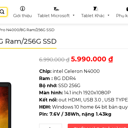
Giới thiệu
Tablet Microsoft
Tablet Khác
Phụ k
Pro N4000/8G Ram/256G SSD
G Ram/256G SSD
5.990.000
₫
6.990.000
₫
Chip:
intel Celeron N4000
Ram :
8G DDR4
Bộ nhớ:
SSD 256G
Màn hình:
14.1 inch 1920x1080P
Kết nối:
out HDMI, USB 3.0 , USB TYPE-C
HĐH:
Windows 10 home 64 bit bản qu
Pin:
7.6V / 38Wh, nặng 1.43kg
Chuwi HeroBook Pro N4000/8G Ram/25