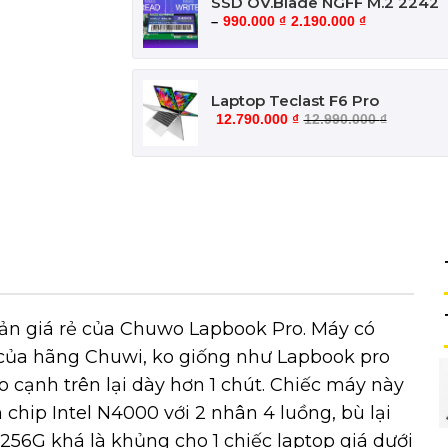
SSD OV.Blade NGFF M.2 2242
990.000
₫
2.190.000
₫
–
Laptop Teclast F6 Pro
12.790.000
₫
12.990.000
₫
bản giá rẻ của Chuwo Lapbook Pro. Máy có
 của hãng Chuwi, ko giống như Lapbook pro
o cạnh trên lại dày hơn 1 chút. Chiếc máy này
 chip Intel N4000 với 2 nhân 4 luồng, bù lại
56G khá là khủng cho 1 chiếc laptop giá dưới