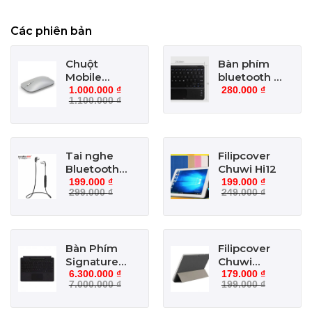
Các phiên bản
Chuột
Bàn phím
Mobile
bluetooth 8
Surface
inch có
1.000.000
₫
280.000
₫
1.100.000
₫
Mouse
touchpad
Tai nghe
Filipcover
Bluetooth
Chuwi Hi12
Bluedio N2
199.000
₫
199.000
₫
299.000
₫
249.000
₫
Bàn Phím
Filipcover
Signature
Chuwi
kèm
Hi10/Hibook
6.300.000
₫
179.000
₫
7.000.000
₫
199.000
₫
Surface
Pro
Slim Pen