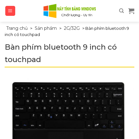
Skip
to
content
Trang chủ
Sản phẩm
2G/32G
>
>
>
Bàn phím bluetooth 9
inch có touchpad
Bàn phím bluetooth 9 inch có
touchpad