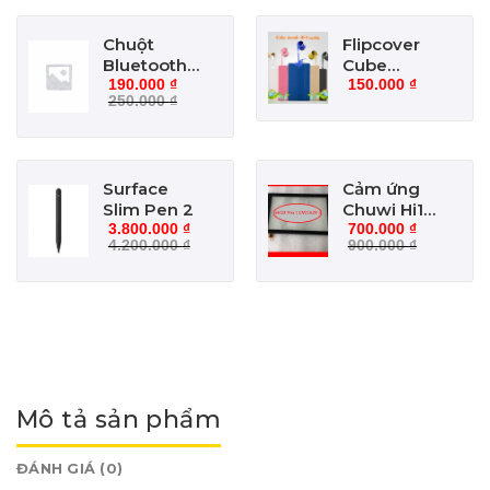
Chuột
Flipcover
Bluetooth
Cube
4.0 – Pin
iwork10
190.000
₫
150.000
₫
250.000
₫
sạc
flagship
Surface
Cảm ứng
Slim Pen 2
Chuwi Hi10
pro
3.800.000
₫
700.000
₫
4.200.000
₫
900.000
₫
Mô tả sản phẩm
ĐÁNH GIÁ (0)