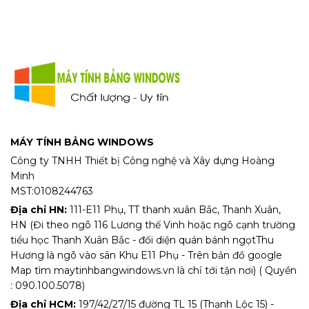
MÁY TÍNH BẢNG WINDOWS
Công ty TNHH Thiết bị Công nghệ và Xây dựng Hoàng
Minh
MST:0108244763
Địa chỉ HN:
111-E11 Phụ, TT thanh xuân Bắc, Thanh Xuân,
HN (Đi theo ngõ 116 Lương thế Vinh hoặc ngõ cạnh trường
tiểu học Thanh Xuân Bắc - đối diện quán bánh ngọtThu
Hương là ngõ vào sân Khu E11 Phụ - Trên bản đồ google
Map tìm maytinhbangwindows.vn là chỉ tới tận nơi) ( Quyền
: 090.100.5078)
Địa chỉ HCM:
197/42/27/15 đường TL 15 (Thạnh Lộc 15) -