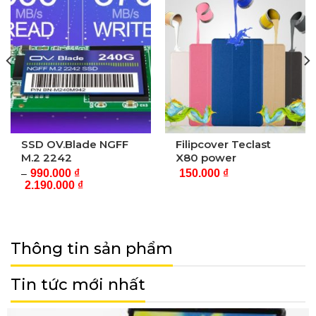
SSD OV.Blade NGFF
Filipcover Teclast
M.2 2242
X80 power
990.000
₫
150.000
₫
–
2.190.000
₫
Thông tin sản phẩm
Tin tức mới nhất